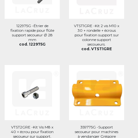
122975G -Étrier de
VTST1GRE -Kit 2 vis M10 x
fixation rapide pour flûte
30 + rondelle + écrous
support secoueur Ø 28
pour fixation support sur
mm
colonne support
cod. 122975G
secoueurs.
cod. VTST1GRE
VTST2GRE -Kit Vis M8 x
359775G -Support
40 + écrou pour fixation
secoueur pour machines
secoueur sur support.
à vendanger Grégoire