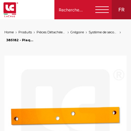
FR
Home
Produits
Pièces Détachées Compatibles Pour Machines À Vendanger Des Marques Suivantes
Grégoire
Système de secouage
Italiano
385182 - Plaquette pour secoueur Grégoire, markets: []string{"A", "B", "AU"}
English
Français
Español
Deutsch