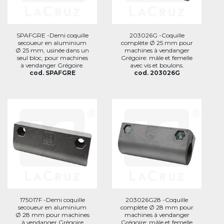
SPAFGRE -Demi coquille
203026G -Coquille
secoueur en aluminium
complète Ø 25 mm pour
Ø 25 mm, usinée dans un
machines à vendanger
seul bloc, pour machines
Grégoire: mâle et femelle
à vendanger Grégoire.
avec vis et boulons.
cod. SPAFGRE
cod. 203026G
175017F -Demi coquille
203026G28 -Coquille
secoueur en aluminium
complète Ø 28 mm pour
Ø 28 mm pour machines
machines à vendanger
à vendanger Grégoire
Grégoire: mâle et femelle