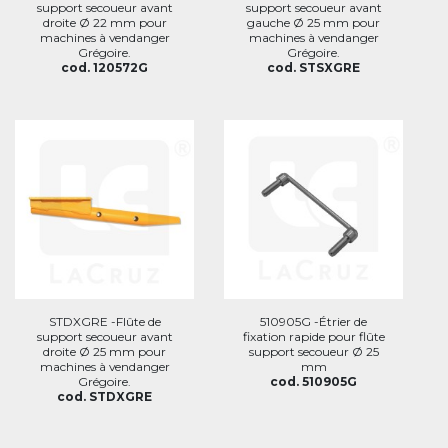
support secoueur avant
support secoueur avant
droite Ø 22 mm pour
gauche Ø 25 mm pour
machines à vendanger
machines à vendanger
Grégoire.
Grégoire.
cod. 120572G
cod. STSXGRE
STDXGRE -Flûte de
510905G -Étrier de
support secoueur avant
fixation rapide pour flûte
droite Ø 25 mm pour
support secoueur Ø 25
machines à vendanger
mm
Grégoire.
cod. 510905G
cod. STDXGRE