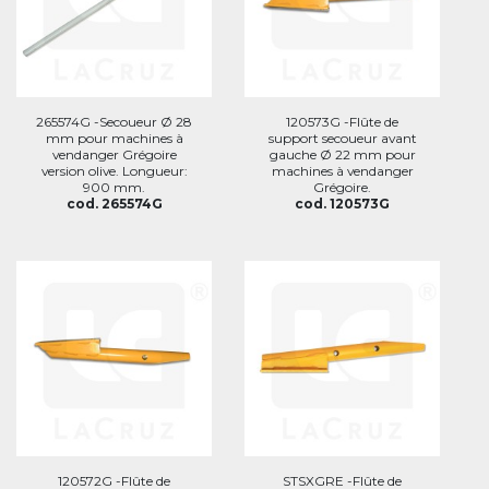
265574G -Secoueur Ø 28
120573G -Flûte de
mm pour machines à
support secoueur avant
vendanger Grégoire
gauche Ø 22 mm pour
version olive. Longueur:
machines à vendanger
900 mm.
Grégoire.
cod. 265574G
cod. 120573G
120572G -Flûte de
STSXGRE -Flûte de