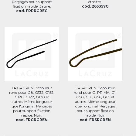
Perçages pour support
étroites.
fixation rapide. Jaune.
cod. 265357G
cod. FRPRGREG
FRGRGREN -Secoueur
FRSRGREN -Secoueur
rond pour G8, G132, G152,
rond pour G. PRIMA, G1,
G120, G122, G170 et
G50, G55, G56, G115 et
autres. Même longueur
autres. Même longueur
que l'original. Perçages
que l'original. Perçages
pour support fixation
pour support fixation
rapide. Noir.
rapide. Noir.
cod. FRGRGREN
cod. FRSRGREN