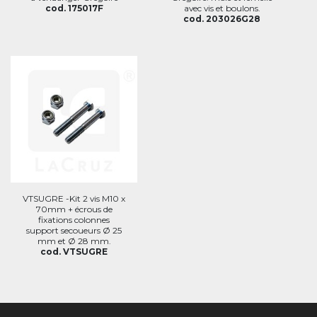
cod. 175017F
avec vis et boulons.
cod. 203026G28
VTSUGRE -Kit 2 vis M10 x
70mm + écrous de
fixations colonnes
support secoueurs Ø 25
mm et Ø 28 mm.
cod. VTSUGRE