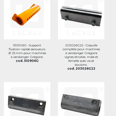
510906G -Support
203026G22 -Coquille
fixation rapide secoueurs
complète pour machines
Ø 25 mm pour machines
à vendanger Grégoire
à vendanger Grégoire.
vignes étroites: mâle et
cod. 510906G
femelle avec vis et
boulons.
cod. 203026G22