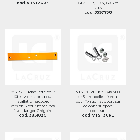
cod. VTST2GRE
GL7, GL8, GX3, GX8 et
GT3
cod. 359775G
385182G -Plaquette pour
VTST3GRE -Kit 2 vis M10
flûte avec 4 trous pour
x 45 + rondelle + écrous
installation secoueur
pour fixation support sur
version S pour machines
colonne support
à vendanger Grégoire
secoueurs.
cod. 385182G
cod. VTST3GRE