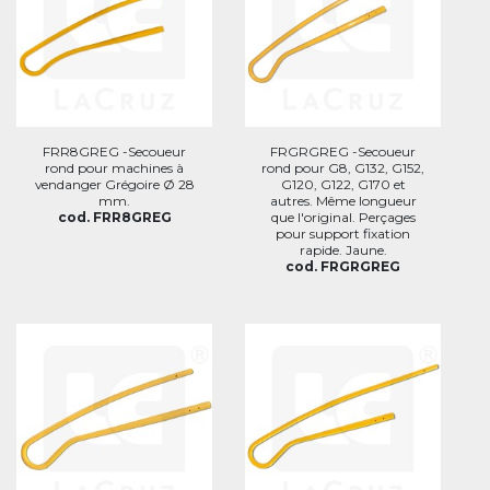
FRR8GREG -Secoueur
FRGRGREG -Secoueur
rond pour machines à
rond pour G8, G132, G152,
vendanger Grégoire Ø 28
G120, G122, G170 et
mm.
autres. Même longueur
cod. FRR8GREG
que l'original. Perçages
pour support fixation
rapide. Jaune.
cod. FRGRGREG