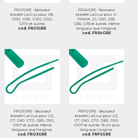
FRG1GRE -Secoueur
FRS4GRE -Secoueur
breveté LaCruz pour G8,
breveté LaCruz pour G.
G132, G152, G120, G122,
PRIMA, G1, G50, G55,
G170 et autres.
G56, G115 et autres. Même
cod. FRG1GRE
longueur que l'original.
cod. FRS4GRE
FRO3GRE -Secoueur
FRP2GRE -Secoueur
breveté LaCruz pour G2,
breveté LaCruz pour G2,
G7, G60, G70, G85, G90,
G7, G60, G70, G85, G90,
G107 et autres. Même
G107 et autres. 15 cm plus
longueur que l'original.
long que l’original.
cod. FRO3GRE
cod. FRP2GRE