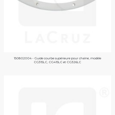
150802004 - Guide courbe supérieure pour chaîne, modèle
CG315LC, CG415LC et CG326LC