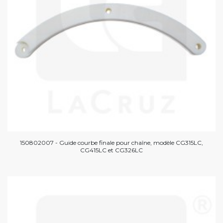
150802007 - Guide courbe finale pour chaîne, modèle CG315LC,
CG415LC et CG326LC