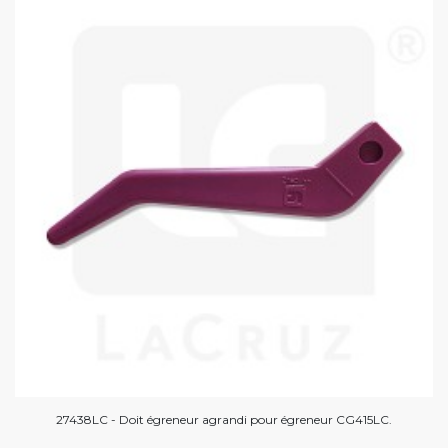
27438LC - Doit égreneur agrandi pour égreneur CG415LC.