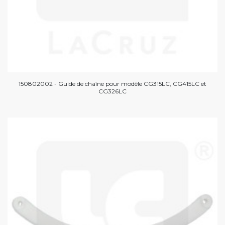
150802002 - Guide de chaîne pour modèle CG315LC, CG415LC et
CG326LC