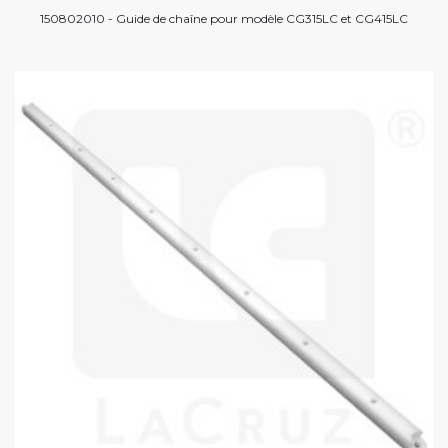
150802010 - Guide de chaîne pour modèle CG315LC et CG415LC