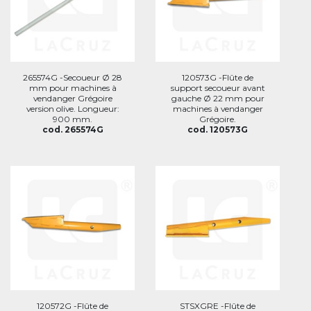
265574G -Secoueur Ø 28
120573G -Flûte de
mm pour machines à
support secoueur avant
vendanger Grégoire
gauche Ø 22 mm pour
version olive. Longueur:
machines à vendanger
900 mm.
Grégoire.
cod. 265574G
cod. 120573G
120572G -Flûte de
STSXGRE -Flûte de