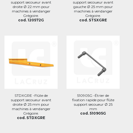
support secoueur avant
support secoueur avant
droite Ø 22 mm pour
gauche Ø 25 mm pour
machines à vendanger
machines à vendanger
Grégoire.
Grégoire.
cod. 120572G
cod. STSXGRE
STDXGRE -Flûte de
510905G -Étrier de
support secoueur avant
fixation rapide pour flûte
droite Ø 25 mm pour
support secoueur Ø 25
machines à vendanger
mm
Grégoire.
cod. 510905G
cod. STDXGRE