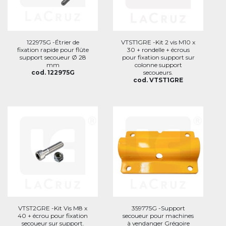
122975G -Étrier de
VTST1GRE -Kit 2 vis M10 x
fixation rapide pour flûte
30 + rondelle + écrous
support secoueur Ø 28
pour fixation support sur
mm
colonne support
cod. 122975G
secoueurs.
cod. VTST1GRE
VTST2GRE -Kit Vis M8 x
359775G -Support
40 + écrou pour fixation
secoueur pour machines
secoueur sur support.
à vendanger Grégoire