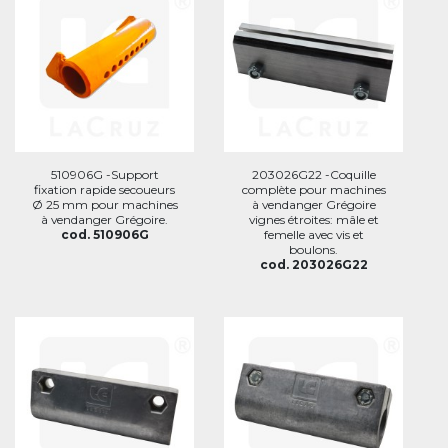
510906G -Support
203026G22 -Coquille
fixation rapide secoueurs
complète pour machines
Ø 25 mm pour machines
à vendanger Grégoire
à vendanger Grégoire.
vignes étroites: mâle et
cod. 510906G
femelle avec vis et
boulons.
cod. 203026G22