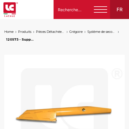
FR
Home
Produits
Pièces Détachées Compatibles Pour Machines À Vendanger Des Marques Suivantes
Grégoire
Système de secouage
Italiano
120573 - Support secoueur Grégoire - gauche, markets: []string{"A", "B", "AU"}
English
Français
Español
Deutsch