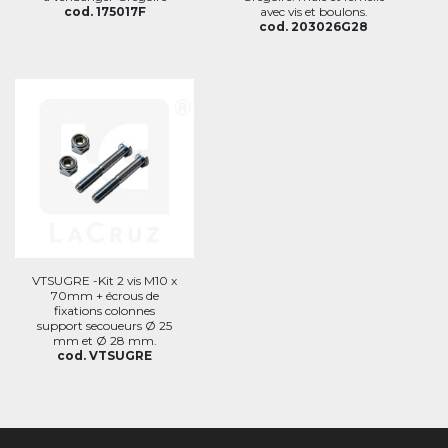
cod. 175017F
avec vis et boulons.
cod. 203026G28
VTSUGRE -Kit 2 vis M10 x
70mm + écrous de
fixations colonnes
support secoueurs Ø 25
mm et Ø 28 mm.
cod. VTSUGRE