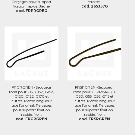
Perçages pour support
étroites.
fixation rapide. Jaune.
cod. 265357G
cod. FRPRGREG
FRGRGREN -Secoueur
FRSRGREN -Secoueur
rond pour G8, G132, G152,
rond pour G. PRIMA, G1,
G120, G122, G170 et
G50, G55, G56, G115 et
autres. Même longueur
autres. Même longueur
que l'original. Perçages
que l'original. Perçages
pour support fixation
pour support fixation
rapide. Noir.
rapide. Noir.
cod. FRGRGREN
cod. FRSRGREN