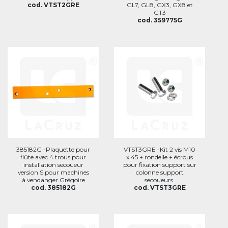
cod. VTST2GRE
GL7, GL8, GX3, GX8 et
GT3
cod. 359775G
385182G -Plaquette pour
VTST3GRE -Kit 2 vis M10
flûte avec 4 trous pour
x 45 + rondelle + écrous
installation secoueur
pour fixation support sur
version S pour machines
colonne support
à vendanger Grégoire
secoueurs.
cod. 385182G
cod. VTST3GRE