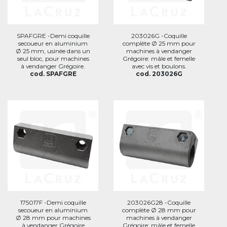
SPAFGRE -Demi coquille
203026G -Coquille
secoueur en aluminium
complète Ø 25 mm pour
Ø 25 mm, usinée dans un
machines à vendanger
seul bloc, pour machines
Grégoire: mâle et femelle
à vendanger Grégoire.
avec vis et boulons.
cod. SPAFGRE
cod. 203026G
175017F -Demi coquille
203026G28 -Coquille
secoueur en aluminium
complète Ø 28 mm pour
Ø 28 mm pour machines
machines à vendanger
à vendanger Grégoire
Grégoire: mâle et femelle