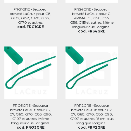
FRG1GRE -Secoueur
FRS4GRE -Secoueur
breveté LaCruz pour G8,
breveté LaCruz pour G.
G132, G152, G120, G122,
PRIMA, G1, G50, G55,
G170 et autres.
G56, G115 et autres. Même
cod. FRG1GRE
longueur que l'original.
cod. FRS4GRE
FRO3GRE -Secoueur
FRP2GRE -Secoueur
breveté LaCruz pour G2,
breveté LaCruz pour G2,
G7, G60, G70, G85, G90,
G7, G60, G70, G85, G90,
G107 et autres. Même
G107 et autres. 15 cm plus
longueur que l'original.
long que l’original.
cod. FRO3GRE
cod. FRP2GRE