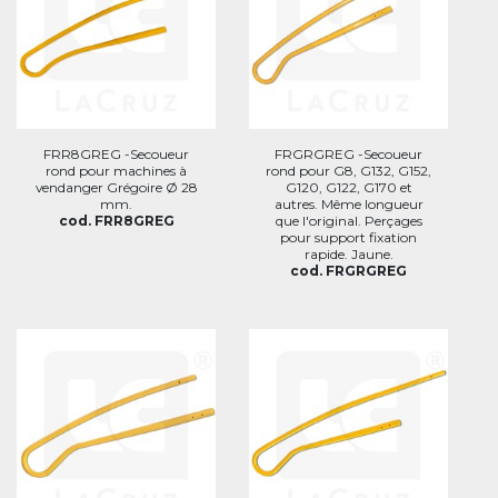
FRR8GREG -Secoueur
FRGRGREG -Secoueur
rond pour machines à
rond pour G8, G132, G152,
vendanger Grégoire Ø 28
G120, G122, G170 et
mm.
autres. Même longueur
cod. FRR8GREG
que l'original. Perçages
pour support fixation
rapide. Jaune.
cod. FRGRGREG