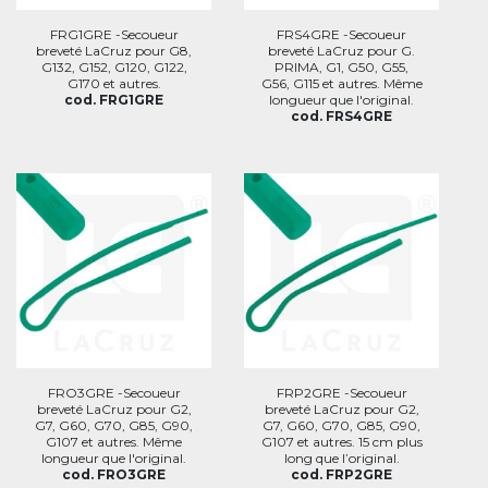
FRG1GRE -Secoueur
FRS4GRE -Secoueur
breveté LaCruz pour G8,
breveté LaCruz pour G.
G132, G152, G120, G122,
PRIMA, G1, G50, G55,
G170 et autres.
G56, G115 et autres. Même
cod. FRG1GRE
longueur que l'original.
cod. FRS4GRE
FRO3GRE -Secoueur
FRP2GRE -Secoueur
breveté LaCruz pour G2,
breveté LaCruz pour G2,
G7, G60, G70, G85, G90,
G7, G60, G70, G85, G90,
G107 et autres. Même
G107 et autres. 15 cm plus
longueur que l'original.
long que l’original.
cod. FRO3GRE
cod. FRP2GRE