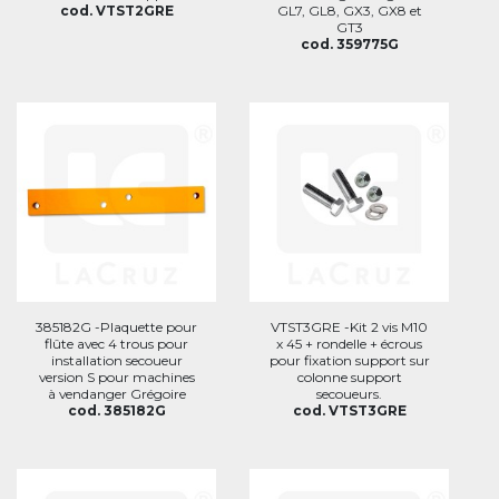
cod. VTST2GRE
GL7, GL8, GX3, GX8 et
GT3
cod. 359775G
385182G -Plaquette pour
VTST3GRE -Kit 2 vis M10
flûte avec 4 trous pour
x 45 + rondelle + écrous
installation secoueur
pour fixation support sur
version S pour machines
colonne support
à vendanger Grégoire
secoueurs.
cod. 385182G
cod. VTST3GRE