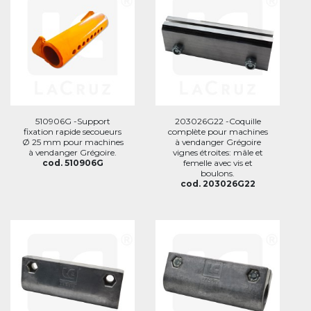
510906G -Support
203026G22 -Coquille
fixation rapide secoueurs
complète pour machines
Ø 25 mm pour machines
à vendanger Grégoire
à vendanger Grégoire.
vignes étroites: mâle et
cod. 510906G
femelle avec vis et
boulons.
cod. 203026G22