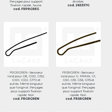
Perçages pour support
étroites.
fixation rapide. Jaune.
cod. 265357G
cod. FRPRGREG
FRGRGREN -Secoueur
FRSRGREN -Secoueur
rond pour G8, G132, G152,
rond pour G. PRIMA, G1,
G120, G122, G170 et
G50, G55, G56, G115 et
autres. Même longueur
autres. Même longueur
que l'original. Perçages
que l'original. Perçages
pour support fixation
pour support fixation
rapide. Noir.
rapide. Noir.
cod. FRGRGREN
cod. FRSRGREN