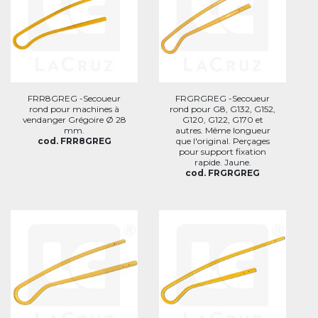
FRR8GREG -Secoueur
FRGRGREG -Secoueur
rond pour machines à
rond pour G8, G132, G152,
vendanger Grégoire Ø 28
G120, G122, G170 et
mm.
autres. Même longueur
cod. FRR8GREG
que l'original. Perçages
pour support fixation
rapide. Jaune.
cod. FRGRGREG