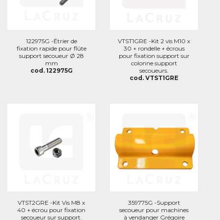
122975G -Étrier de
VTST1GRE -Kit 2 vis M10 x
fixation rapide pour flûte
30 + rondelle + écrous
support secoueur Ø 28
pour fixation support sur
mm
colonne support
cod. 122975G
secoueurs.
cod. VTST1GRE
VTST2GRE -Kit Vis M8 x
359775G -Support
40 + écrou pour fixation
secoueur pour machines
secoueur sur support.
à vendanger Grégoire