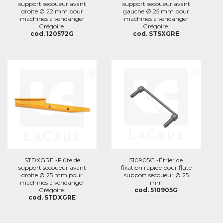
support secoueur avant
support secoueur avant
droite Ø 22 mm pour
gauche Ø 25 mm pour
machines à vendanger
machines à vendanger
Grégoire.
Grégoire.
cod. 120572G
cod. STSXGRE
STDXGRE -Flûte de
510905G -Étrier de
support secoueur avant
fixation rapide pour flûte
droite Ø 25 mm pour
support secoueur Ø 25
machines à vendanger
mm
Grégoire.
cod. 510905G
cod. STDXGRE