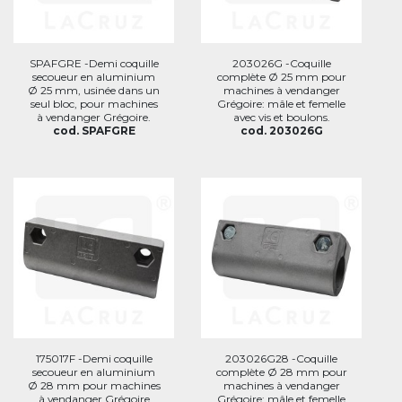
SPAFGRE -Demi coquille
203026G -Coquille
secoueur en aluminium
complète Ø 25 mm pour
Ø 25 mm, usinée dans un
machines à vendanger
seul bloc, pour machines
Grégoire: mâle et femelle
à vendanger Grégoire.
avec vis et boulons.
cod. SPAFGRE
cod. 203026G
175017F -Demi coquille
203026G28 -Coquille
secoueur en aluminium
complète Ø 28 mm pour
Ø 28 mm pour machines
machines à vendanger
à vendanger Grégoire
Grégoire: mâle et femelle