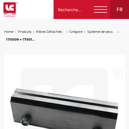
FR
Home
Produits
Pièces Détachées Compatibles Pour Machines À Vendanger Des Marques Suivantes
Grégoire
Système de secouage
Italiano
175009 + 175016 + 2 x 066174 + 2 x 065013 - Support secoueurs Grégoire vignes étroites, markets: []string{"A", "B", "AU"}
English
Français
Español
Deutsch