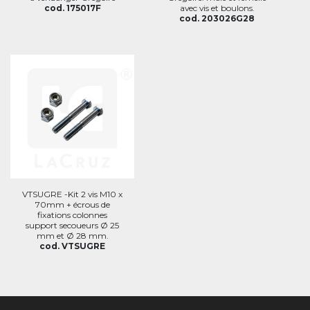
cod. 175017F
avec vis et boulons.
cod. 203026G28
VTSUGRE -Kit 2 vis M10 x
70mm + écrous de
fixations colonnes
support secoueurs Ø 25
mm et Ø 28 mm.
cod. VTSUGRE