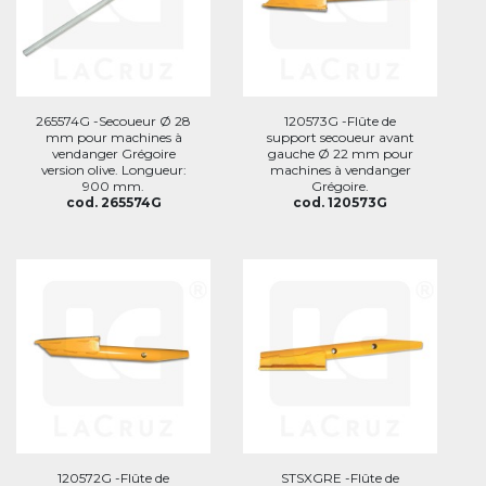
265574G -Secoueur Ø 28
120573G -Flûte de
mm pour machines à
support secoueur avant
vendanger Grégoire
gauche Ø 22 mm pour
version olive. Longueur:
machines à vendanger
900 mm.
Grégoire.
cod. 265574G
cod. 120573G
120572G -Flûte de
STSXGRE -Flûte de