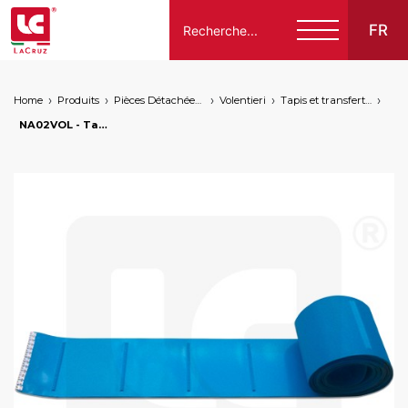
FR
Home
Produits
Pièces Détachées Compatibles Pour Machines À Vendanger Des Marques Suivantes
Volentieri
Tapis et transfert du produit
Italiano
NA02VOL - Tapis bras de décharge latérale Volentieri, markets: []string{"A", "B", "AU"}
English
Français
Español
Deutsch