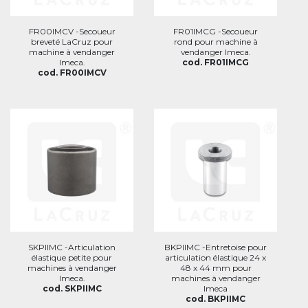
FR00IMCV -Secoueur
FR01IMCG -Secoueur
breveté LaCruz pour
rond pour machine à
machine à vendanger
vendanger Imeca.
Imeca.
cod. FR01IMCG
cod. FR00IMCV
SKPIIMC -Articulation
BKPIIMC -Entretoise pour
élastique petite pour
articulation élastique 24 x
machines à vendanger
48 x 44 mm pour
Imeca.
machines à vendanger
cod. SKPIIMC
Imeca
cod. BKPIIMC