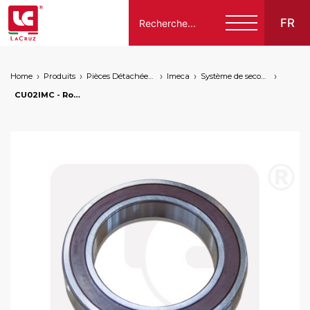
FR
Home
Produits
Pièces Détachées Compatibles Pour Machines À Vendanger Des Marques Suivantes
Imeca
Système de secouage
Italiano
CU02IMC - Roulement arbre excentrique pour machines à vendanger Imeca, markets: []string{"A", "B", "AU"}
English
Français
Español
Deutsch