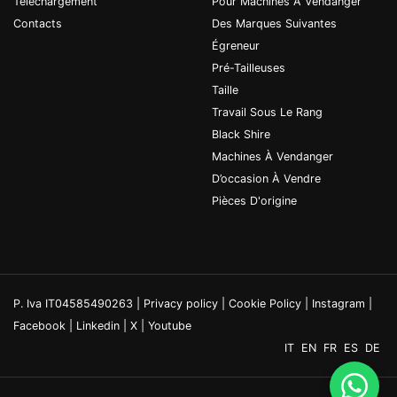
Téléchargement
Pour Machines À Vendanger
Contacts
Des Marques Suivantes
Égreneur
Pré-Tailleuses
Taille
Travail Sous Le Rang
Black Shire
Machines À Vendanger
D’occasion À Vendre
Pièces D'origine
P. Iva IT04585490263 |
Privacy policy
|
Cookie Policy
|
Instagram
|
Facebook
|
Linkedin
|
X
|
Youtube
IT
EN
FR
ES
DE